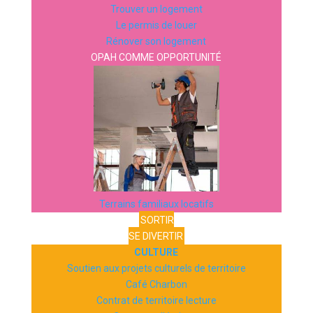
Trouver un logement
Le permis de louer
Rénover son logement
OPAH COMME OPPORTUNITÉ
Terrains familiaux locatifs
SORTIR
SE DIVERTIR
CULTURE
Soutien aux projets culturels de territoire
Café Charbon
Contrat de territoire lecture