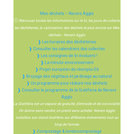
Mes déchets – Nevers Agglo
ⓘ
Retrouvez toutes les informations sur le tri, les jours de collecte,
les déchèteries, la valorisation des déchets et plus encore sur Mes
déchets - Nevers Agglo
❱ Les horaires des déchèteries
❱ Consulter les calendriers des collectes
❱ Les consignes de tri évoluent !
❱ La minute environnement
❱ Projet européen de réemploi E6
❱ Broyage des végétaux et jardinage au naturel
❱ Un programme pour réduire nos déchets
❱ Consulter le programme de la Gratiferia de Nevers
Agglo
La Gratiferia est un espace de gratuité, d’entraide et de convivialité.
On donne sans vendre, on prend sans acheter. Nevers Agglo
installera son stand Gratiferia sur différents événements tout au
long de l’année.
❱ Compostage & lombricompostage