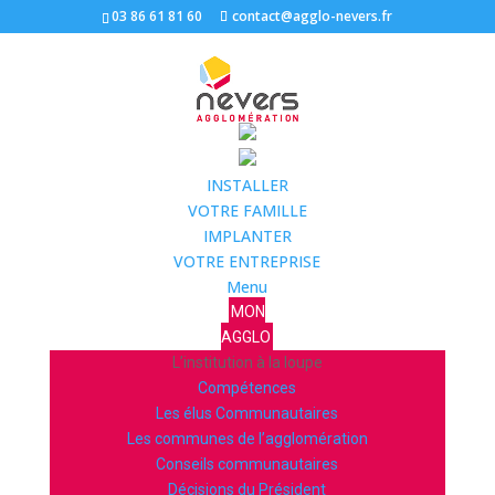
03 86 61 81 60
contact@agglo-nevers.fr
INSTALLER
VOTRE FAMILLE
IMPLANTER
VOTRE ENTREPRISE
Menu
MON
AGGLO
L’institution à la loupe
Compétences
Les élus Communautaires
Les communes de l’agglomération
Conseils communautaires
Décisions du Président