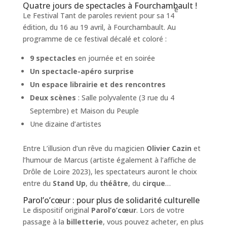
Quatre jours de spectacles à Fourchambault !
e
Le Festival Tant de paroles revient pour sa 14
édition, du 16 au 19 avril, à Fourchambault. Au
programme de ce festival décalé et coloré :
9 spectacles
en journée et en soirée
Un spectacle-apéro surprise
Un espace librairie et des rencontres
Deux scènes
: Salle polyvalente (3 rue du 4
Septembre) et Maison du Peuple
Une dizaine d’artistes
Entre L’illusion d’un rêve du magicien
Olivier Cazin
et
l’humour de Marcus (artiste également à l’affiche de
Drôle de Loire 2023), les spectateurs auront le choix
entre du
Stand Up
, du
théâtre
, du
cirque
…
Parol’o’cœur : pour plus de solidarité culturelle
Le dispositif original
Parol’o’cœur
. Lors de votre
passage à la
billetterie
, vous pouvez acheter, en plus