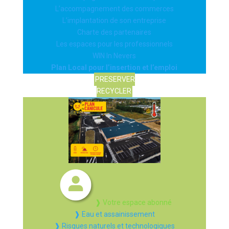
L’accompagnement des commerces
L’implantation de son entreprise
Charte des partenaires
Les espaces pour les professionnels
WIN In Nevers
Plan Local pour l’insertion et l’emploi
PRESERVER
RECYCLER
❱ Votre espace abonné
❱ Eau et assainissement
❱ Risques naturels et technologiques