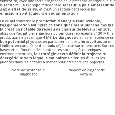
territoire
, avec une forte prégnance de la précarité énergétique sur
le territoire.
Le transport
devient le
secteur le plus émetteur de
gaz à effet de serre
, et c’est un secteur dans lequel les
émissions
sont
toujours en augmentation
.
En ce qui concerne la
production d’énergie renouvelable
,
l’agglomération
fait figure de
zone quasiment blanche
malgré
la création notable du réseau de chaleur de Nevers
: en 2016,
alors que l’achat d’énergie hors du territoire représentait 130 M€, la
production ne pesait que 4 M€.
Le diagnostic
a mis en évidence un
bon potentiel
physique, en particulier dans le
photovoltaïque
et
l’
éolien
, en complément du
bois
déjà utilisé sur le territoire. Sur ces
bases et en fonction des contraintes sociales, économiques,
environnementales,
la stratégie devra définir la trajectoire
énergétique vers laquelle souhaitent aller les élus
, et les
priorités dans les actions à mener pour atteindre ces objectifs.
Note de synthèse du
Rapport de diagnostic
diagnostic
détaillé