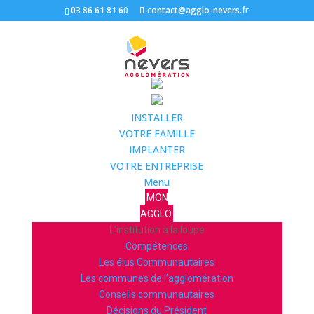
03 86 61 81 60
contact@agglo-nevers.fr
INSTALLER
VOTRE FAMILLE
IMPLANTER
VOTRE ENTREPRISE
Menu
MON
AGGLO
L’institution à la loupe
Compétences
Les élus Communautaires
Les communes de l’agglomération
Conseils communautaires
Décisions du Président