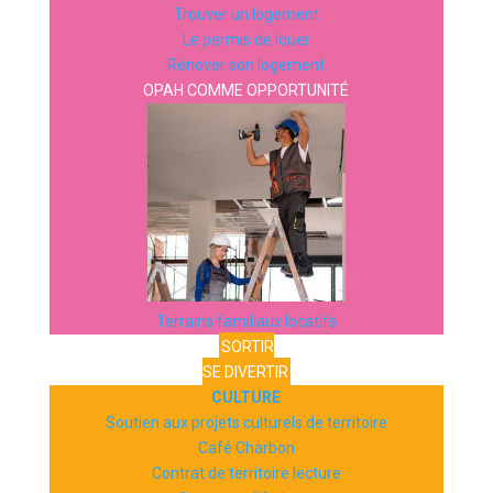
Trouver un logement
Le permis de louer
Rénover son logement
OPAH COMME OPPORTUNITÉ
Terrains familiaux locatifs
SORTIR
SE DIVERTIR
CULTURE
Soutien aux projets culturels de territoire
Café Charbon
Contrat de territoire lecture