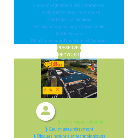
L’accompagnement des commerces
L’implantation de son entreprise
Charte des partenaires
Les espaces pour les professionnels
WIN In Nevers
Plan Local pour l’insertion et l’emploi
PRESERVER
RECYCLER
❱ Votre espace abonné
❱ Eau et assainissement
❱ Risques naturels et technologiques