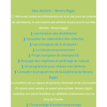
Mes déchets – Nevers Agglo
ⓘ
Retrouvez toutes les informations sur le tri, les jours de collecte,
les déchèteries, la valorisation des déchets et plus encore sur Mes
déchets - Nevers Agglo
❱ Les horaires des déchèteries
❱ Consulter les calendriers des collectes
❱ Les consignes de tri évoluent !
❱ La minute environnement
❱ Projet européen de réemploi E6
❱ Broyage des végétaux et jardinage au naturel
❱ Un programme pour réduire nos déchets
❱ Consulter le programme de la Gratiferia de Nevers
Agglo
La Gratiferia est un espace de gratuité, d’entraide et de convivialité.
On donne sans vendre, on prend sans acheter. Nevers Agglo
installera son stand Gratiferia sur différents événements tout au
long de l’année.
❱ Compostage & lombricompostage