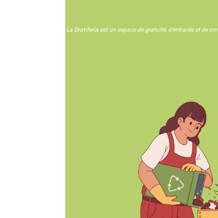
La Gratiferia est un espace de gratuité, d’entraide et de c