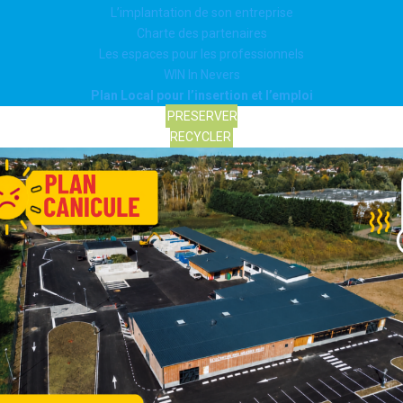
L’implantation de son entreprise
Charte des partenaires
Les espaces pour les professionnels
WIN In Nevers
Plan Local pour l’insertion et l’emploi
PRESERVER
RECYCLER