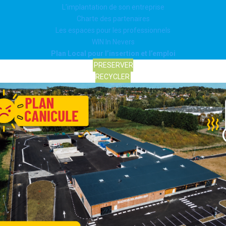
L’implantation de son entreprise
Charte des partenaires
Les espaces pour les professionnels
WIN In Nevers
Plan Local pour l’insertion et l’emploi
PRESERVER
RECYCLER