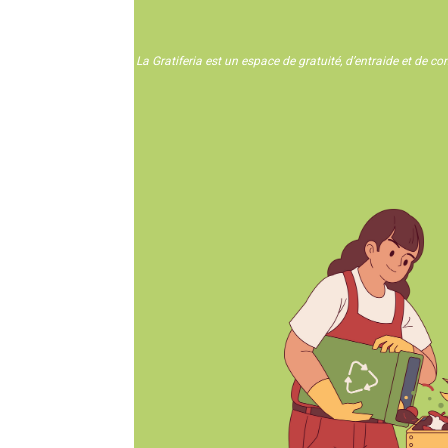
La Gratiferia est un espace de gratuité, d’entraide et de c