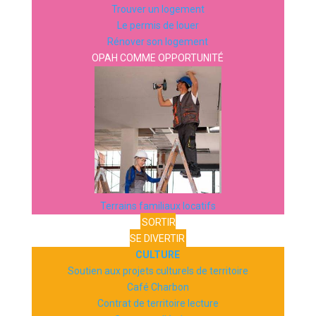
Trouver un logement
Le permis de louer
Rénover son logement
OPAH COMME OPPORTUNITÉ
Terrains familiaux locatifs
SORTIR
SE DIVERTIR
CULTURE
Soutien aux projets culturels de territoire
Café Charbon
Contrat de territoire lecture