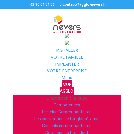
03 86 61 81 60
contact@agglo-nevers.fr
INSTALLER
VOTRE FAMILLE
IMPLANTER
VOTRE ENTREPRISE
Menu
MON
AGGLO
L’institution à la loupe
Compétences
Les élus Communautaires
Les communes de l’agglomération
Conseils communautaires
Décisions du Président