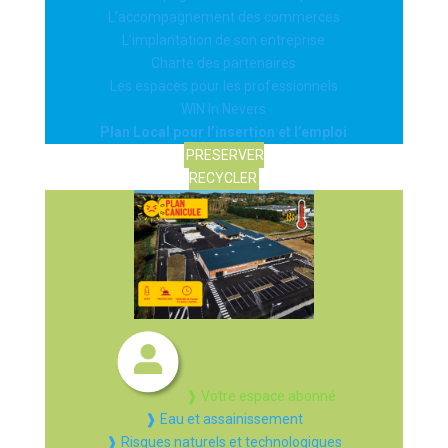
L’accompagnement des commerces
L’implantation de son entreprise
Charte des partenaires
Les espaces pour les professionnels
WIN In Nevers
Plan Local pour l’insertion et l’emploi
PRESERVER
RECYCLER
❱ Votre espace abonné
❱ Eau et assainissement
❱ Risques naturels et technologiques