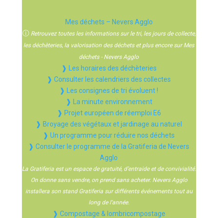
Mes déchets – Nevers Agglo
ⓘ
Retrouvez toutes les informations sur le tri, les jours de collecte,
les déchèteries, la valorisation des déchets et plus encore sur Mes
déchets - Nevers Agglo
❱ Les horaires des déchèteries
❱ Consulter les calendriers des collectes
❱ Les consignes de tri évoluent !
❱ La minute environnement
❱ Projet européen de réemploi E6
❱ Broyage des végétaux et jardinage au naturel
❱ Un programme pour réduire nos déchets
❱ Consulter le programme de la Gratiferia de Nevers
Agglo
La Gratiferia est un espace de gratuité, d’entraide et de convivialité.
On donne sans vendre, on prend sans acheter. Nevers Agglo
installera son stand Gratiferia sur différents événements tout au
long de l’année.
❱ Compostage & lombricompostage