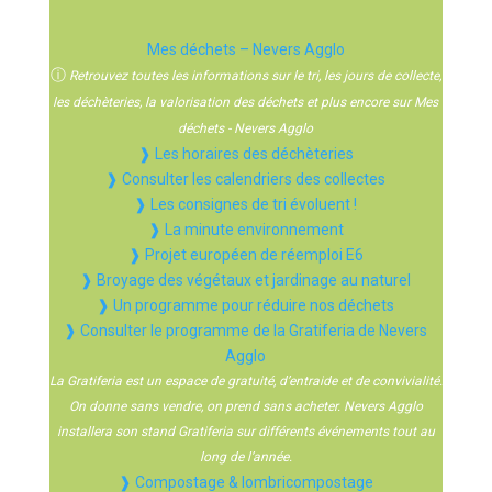
Mes déchets – Nevers Agglo
ⓘ
Retrouvez toutes les informations sur le tri, les jours de collecte,
les déchèteries, la valorisation des déchets et plus encore sur Mes
déchets - Nevers Agglo
❱ Les horaires des déchèteries
❱ Consulter les calendriers des collectes
❱ Les consignes de tri évoluent !
❱ La minute environnement
❱ Projet européen de réemploi E6
❱ Broyage des végétaux et jardinage au naturel
❱ Un programme pour réduire nos déchets
❱ Consulter le programme de la Gratiferia de Nevers
Agglo
La Gratiferia est un espace de gratuité, d’entraide et de convivialité.
On donne sans vendre, on prend sans acheter. Nevers Agglo
installera son stand Gratiferia sur différents événements tout au
long de l’année.
❱ Compostage & lombricompostage