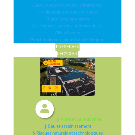
L’accompagnement des commerces
L’implantation de son entreprise
Charte des partenaires
Les espaces pour les professionnels
WIN In Nevers
Plan Local pour l’insertion et l’emploi
PRESERVER
RECYCLER
❱ Votre espace abonné
❱ Eau et assainissement
❱ Risques naturels et technologiques