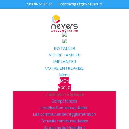
03 86 61 81 60
contact@agglo-nevers.fr
INSTALLER
VOTRE FAMILLE
IMPLANTER
VOTRE ENTREPRISE
Menu
MON
AGGLO
L’institution à la loupe
Compétences
Les élus Communautaires
Les communes de l’agglomération
Conseils communautaires
Décisions du Président