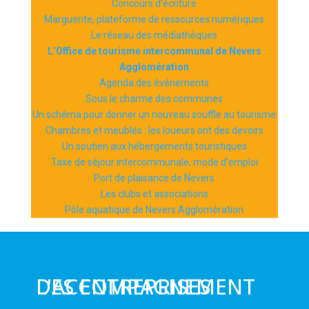
Concours d’écriture
Marguerite, plateforme de ressources numériques
Le réseau des médiathèques
L’Office de tourisme intercommunal de Nevers
Agglomération
Agenda des événements
Sous le charme des communes
Un schéma pour donner un nouveau souffle au tourisme
Chambres et meublés : les loueurs ont des devoirs
Un soutien aux hébergements touristiques
Taxe de séjour intercommunale, mode d’emploi
Port de plaisance de Nevers
Les clubs et associations
Pôle aquatique de Nevers Agglomération
L'ACCOMPAGNEMENT DES ENTREPRISES