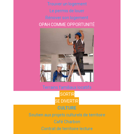
Trouver un logement
Le permis de louer
Rénover son logement
OPAH COMME OPPORTUNITÉ
Terrains familiaux locatifs
SORTIR
SE DIVERTIR
CULTURE
Soutien aux projets culturels de territoire
Café Charbon
Contrat de territoire lecture