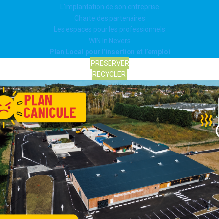
L’implantation de son entreprise
Charte des partenaires
Les espaces pour les professionnels
WIN In Nevers
Plan Local pour l’insertion et l’emploi
PRESERVER
RECYCLER