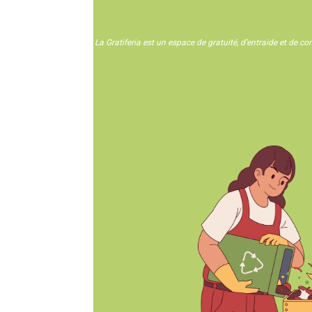
La Gratiferia est un espace de gratuité, d’entraide et de c