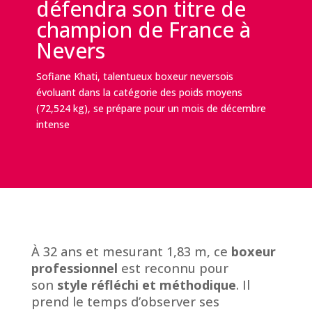
défendra son titre de
champion de France à
Nevers
Sofiane Khati, talentueux boxeur neversois
évoluant dans la catégorie des poids moyens
(72,524 kg), se prépare pour un mois de décembre
intense
À 32 ans et mesurant 1,83 m, ce
boxeur
professionnel
est reconnu pour
son
style réfléchi et méthodique
. Il
prend le temps d’observer ses