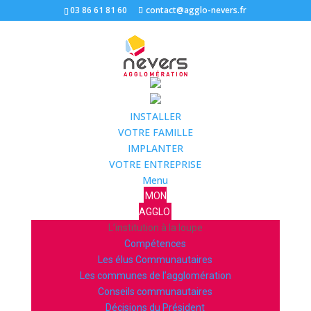
03 86 61 81 60
contact@agglo-nevers.fr
INSTALLER
VOTRE FAMILLE
IMPLANTER
VOTRE ENTREPRISE
Menu
MON
AGGLO
L’institution à la loupe
Compétences
Les élus Communautaires
Les communes de l’agglomération
Conseils communautaires
Décisions du Président