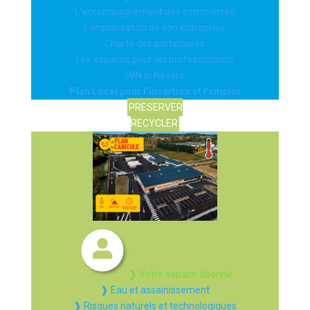
L’accompagnement des commerces
L’implantation de son entreprise
Charte des partenaires
Les espaces pour les professionnels
WIN In Nevers
Plan Local pour l’insertion et l’emploi
PRESERVER
RECYCLER
❱ Votre espace abonné
❱ Eau et assainissement
❱ Risques naturels et technologiques