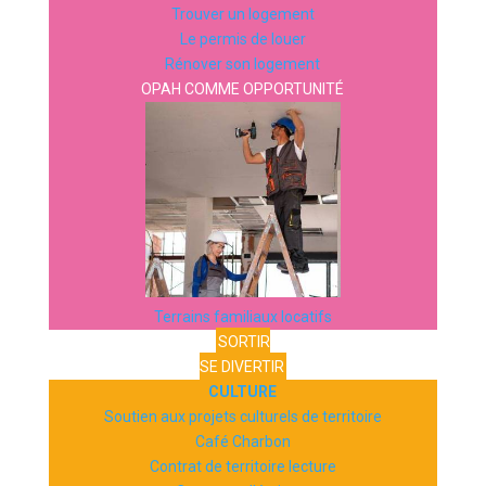
Trouver un logement
Le permis de louer
Rénover son logement
OPAH COMME OPPORTUNITÉ
Terrains familiaux locatifs
SORTIR
SE DIVERTIR
CULTURE
Soutien aux projets culturels de territoire
Café Charbon
Contrat de territoire lecture