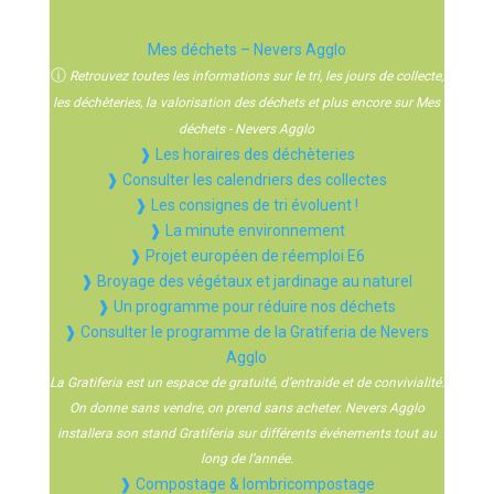
Mes déchets – Nevers Agglo
ⓘ
Retrouvez toutes les informations sur le tri, les jours de collecte,
les déchèteries, la valorisation des déchets et plus encore sur Mes
déchets - Nevers Agglo
❱ Les horaires des déchèteries
❱ Consulter les calendriers des collectes
❱ Les consignes de tri évoluent !
❱ La minute environnement
❱ Projet européen de réemploi E6
❱ Broyage des végétaux et jardinage au naturel
❱ Un programme pour réduire nos déchets
❱ Consulter le programme de la Gratiferia de Nevers
Agglo
La Gratiferia est un espace de gratuité, d’entraide et de convivialité.
On donne sans vendre, on prend sans acheter. Nevers Agglo
installera son stand Gratiferia sur différents événements tout au
long de l’année.
❱ Compostage & lombricompostage