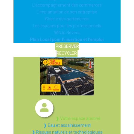
L’accompagnement des commerces
L’implantation de son entreprise
Charte des partenaires
Les espaces pour les professionnels
WIN In Nevers
Plan Local pour l’insertion et l’emploi
PRESERVER
RECYCLER
❱ Votre espace abonné
❱ Eau et assainissement
❱ Risques naturels et technologiques