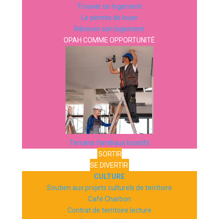
Trouver un logement
Le permis de louer
Rénover son logement
OPAH COMME OPPORTUNITÉ
Terrains familiaux locatifs
SORTIR
SE DIVERTIR
CULTURE
Soutien aux projets culturels de territoire
Café Charbon
Contrat de territoire lecture