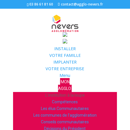
03 86 61 81 60
contact@agglo-nevers.fr
INSTALLER
VOTRE FAMILLE
IMPLANTER
VOTRE ENTREPRISE
Menu
MON
AGGLO
L’institution à la loupe
Compétences
Les élus Communautaires
Les communes de l’agglomération
Conseils communautaires
Décisions du Président