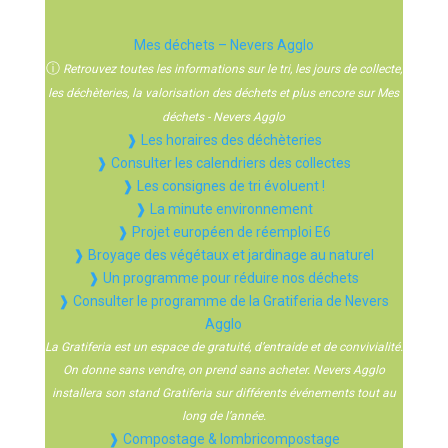
Mes déchets – Nevers Agglo
ⓘ
Retrouvez toutes les informations sur le tri, les jours de collecte,
les déchèteries, la valorisation des déchets et plus encore sur Mes
déchets - Nevers Agglo
❱ Les horaires des déchèteries
❱ Consulter les calendriers des collectes
❱ Les consignes de tri évoluent !
❱ La minute environnement
❱ Projet européen de réemploi E6
❱ Broyage des végétaux et jardinage au naturel
❱ Un programme pour réduire nos déchets
❱ Consulter le programme de la Gratiferia de Nevers
Agglo
La Gratiferia est un espace de gratuité, d’entraide et de convivialité.
On donne sans vendre, on prend sans acheter. Nevers Agglo
installera son stand Gratiferia sur différents événements tout au
long de l’année.
❱ Compostage & lombricompostage