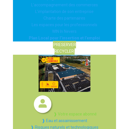
L’accompagnement des commerces
L’implantation de son entreprise
Charte des partenaires
Les espaces pour les professionnels
WIN In Nevers
Plan Local pour l’insertion et l’emploi
PRESERVER
RECYCLER
❱ Votre espace abonné
❱ Eau et assainissement
❱ Risques naturels et technologiques