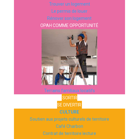
Trouver un logement
Le permis de louer
Rénover son logement
OPAH COMME OPPORTUNITÉ
Terrains familiaux locatifs
SORTIR
SE DIVERTIR
CULTURE
Soutien aux projets culturels de territoire
Café Charbon
Contrat de territoire lecture