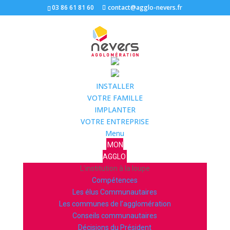
03 86 61 81 60
contact@agglo-nevers.fr
INSTALLER
VOTRE FAMILLE
IMPLANTER
VOTRE ENTREPRISE
Menu
MON
AGGLO
L’institution à la loupe
Compétences
Les élus Communautaires
Les communes de l’agglomération
Conseils communautaires
Décisions du Président