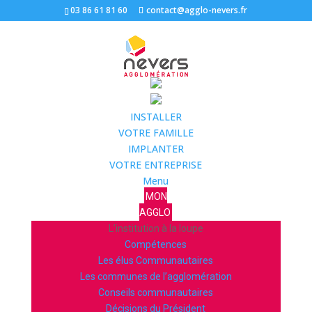
03 86 61 81 60
contact@agglo-nevers.fr
INSTALLER
VOTRE FAMILLE
IMPLANTER
VOTRE ENTREPRISE
Menu
MON
AGGLO
L’institution à la loupe
Compétences
Les élus Communautaires
Les communes de l’agglomération
Conseils communautaires
Décisions du Président