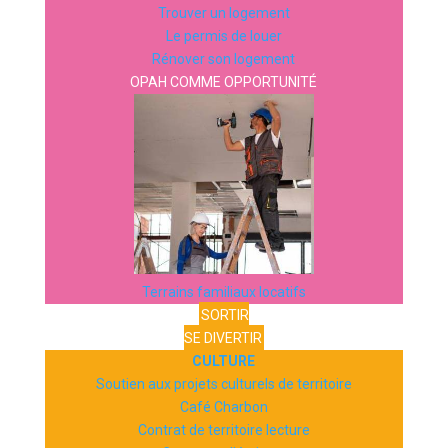
Trouver un logement
Le permis de louer
Rénover son logement
OPAH COMME OPPORTUNITÉ
Terrains familiaux locatifs
SORTIR
SE DIVERTIR
CULTURE
Soutien aux projets culturels de territoire
Café Charbon
Contrat de territoire lecture