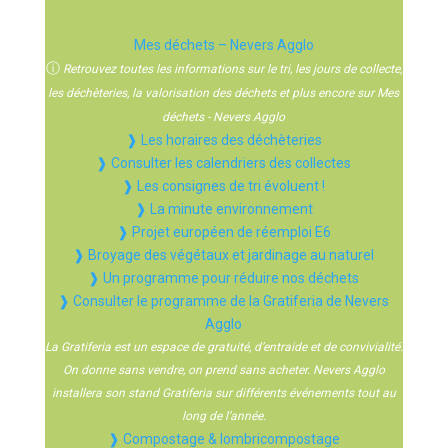
Mes déchets – Nevers Agglo
ⓘ
Retrouvez toutes les informations sur le tri, les jours de collecte,
les déchèteries, la valorisation des déchets et plus encore sur Mes
déchets - Nevers Agglo
❱ Les horaires des déchèteries
❱ Consulter les calendriers des collectes
❱ Les consignes de tri évoluent !
❱ La minute environnement
❱ Projet européen de réemploi E6
❱ Broyage des végétaux et jardinage au naturel
❱ Un programme pour réduire nos déchets
❱ Consulter le programme de la Gratiferia de Nevers
Agglo
La Gratiferia est un espace de gratuité, d’entraide et de convivialité.
On donne sans vendre, on prend sans acheter. Nevers Agglo
installera son stand Gratiferia sur différents événements tout au
long de l’année.
❱ Compostage & lombricompostage