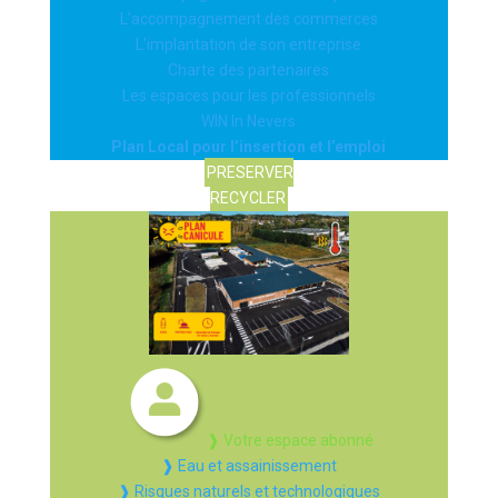
L’accompagnement des commerces
L’implantation de son entreprise
Charte des partenaires
Les espaces pour les professionnels
WIN In Nevers
Plan Local pour l’insertion et l’emploi
PRESERVER
RECYCLER
❱ Votre espace abonné
❱ Eau et assainissement
❱ Risques naturels et technologiques