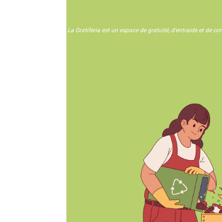
La Gratiferia est un espace de gratuité, d’entraide et de c