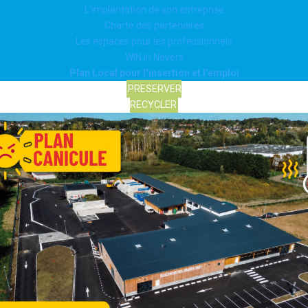
L’implantation de son entreprise
Charte des partenaires
Les espaces pour les professionnels
WIN In Nevers
Plan Local pour l’insertion et l’emploi
PRESERVER
RECYCLER