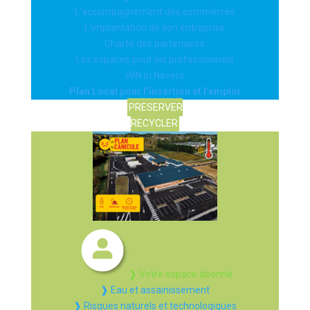
L’accompagnement des commerces
L’implantation de son entreprise
Charte des partenaires
Les espaces pour les professionnels
WIN In Nevers
Plan Local pour l’insertion et l’emploi
PRESERVER
RECYCLER
❱ Votre espace abonné
❱ Eau et assainissement
❱ Risques naturels et technologiques