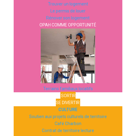
Trouver un logement
Le permis de louer
Rénover son logement
OPAH COMME OPPORTUNITÉ
Terrains familiaux locatifs
SORTIR
SE DIVERTIR
CULTURE
Soutien aux projets culturels de territoire
Café Charbon
Contrat de territoire lecture