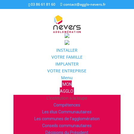
03 86 61 81 60
contact@agglo-nevers.fr
INSTALLER
VOTRE FAMILLE
IMPLANTER
VOTRE ENTREPRISE
Menu
MON
AGGLO
L’institution à la loupe
Compétences
Les élus Communautaires
Les communes de l’agglomération
Conseils communautaires
Décisions du Président