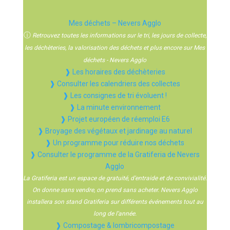
Mes déchets – Nevers Agglo
ⓘ
Retrouvez toutes les informations sur le tri, les jours de collecte,
les déchèteries, la valorisation des déchets et plus encore sur Mes
déchets - Nevers Agglo
❱ Les horaires des déchèteries
❱ Consulter les calendriers des collectes
❱ Les consignes de tri évoluent !
❱ La minute environnement
❱ Projet européen de réemploi E6
❱ Broyage des végétaux et jardinage au naturel
❱ Un programme pour réduire nos déchets
❱ Consulter le programme de la Gratiferia de Nevers
Agglo
La Gratiferia est un espace de gratuité, d’entraide et de convivialité.
On donne sans vendre, on prend sans acheter. Nevers Agglo
installera son stand Gratiferia sur différents événements tout au
long de l’année.
❱ Compostage & lombricompostage