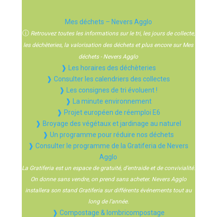
Mes déchets – Nevers Agglo
ⓘ
Retrouvez toutes les informations sur le tri, les jours de collecte,
les déchèteries, la valorisation des déchets et plus encore sur Mes
déchets - Nevers Agglo
❱ Les horaires des déchèteries
❱ Consulter les calendriers des collectes
❱ Les consignes de tri évoluent !
❱ La minute environnement
❱ Projet européen de réemploi E6
❱ Broyage des végétaux et jardinage au naturel
❱ Un programme pour réduire nos déchets
❱ Consulter le programme de la Gratiferia de Nevers
Agglo
La Gratiferia est un espace de gratuité, d’entraide et de convivialité.
On donne sans vendre, on prend sans acheter. Nevers Agglo
installera son stand Gratiferia sur différents événements tout au
long de l’année.
❱ Compostage & lombricompostage