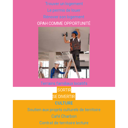
Trouver un logement
Le permis de louer
Rénover son logement
OPAH COMME OPPORTUNITÉ
Terrains familiaux locatifs
SORTIR
SE DIVERTIR
CULTURE
Soutien aux projets culturels de territoire
Café Charbon
Contrat de territoire lecture