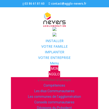
03 86 61 81 60
contact@agglo-nevers.fr
INSTALLER
VOTRE FAMILLE
IMPLANTER
VOTRE ENTREPRISE
Menu
MON
AGGLO
L’institution à la loupe
Compétences
Les élus Communautaires
Les communes de l’agglomération
Conseils communautaires
Décisions du Président