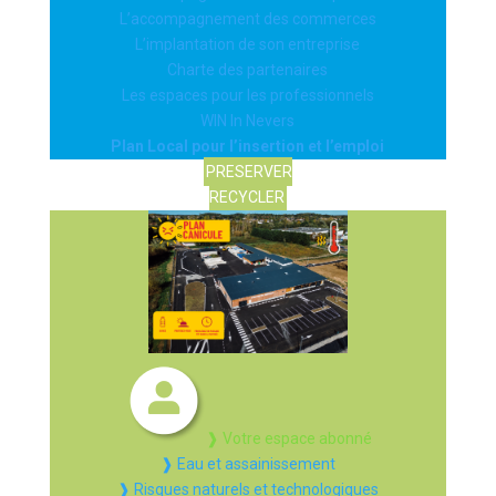
L’accompagnement des commerces
L’implantation de son entreprise
Charte des partenaires
Les espaces pour les professionnels
WIN In Nevers
Plan Local pour l’insertion et l’emploi
PRESERVER
RECYCLER
❱ Votre espace abonné
❱ Eau et assainissement
❱ Risques naturels et technologiques