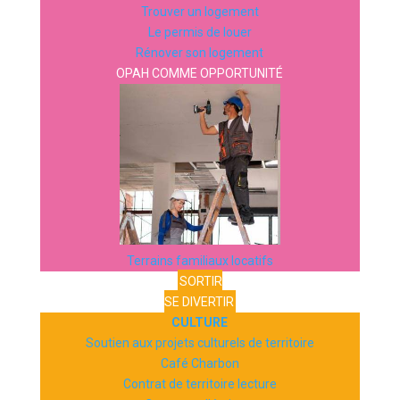
Trouver un logement
Le permis de louer
Rénover son logement
OPAH COMME OPPORTUNITÉ
Terrains familiaux locatifs
SORTIR
SE DIVERTIR
CULTURE
Soutien aux projets culturels de territoire
Café Charbon
Contrat de territoire lecture