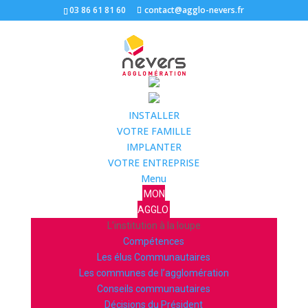
03 86 61 81 60
contact@agglo-nevers.fr
INSTALLER
VOTRE FAMILLE
IMPLANTER
VOTRE ENTREPRISE
Menu
MON
AGGLO
L’institution à la loupe
Compétences
Les élus Communautaires
Les communes de l’agglomération
Conseils communautaires
Décisions du Président