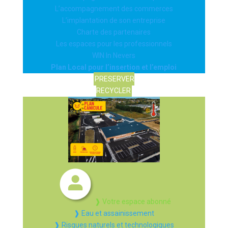
L’accompagnement des commerces
L’implantation de son entreprise
Charte des partenaires
Les espaces pour les professionnels
WIN In Nevers
Plan Local pour l’insertion et l’emploi
PRESERVER
RECYCLER
❱ Votre espace abonné
❱ Eau et assainissement
❱ Risques naturels et technologiques