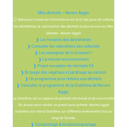
Mes déchets – Nevers Agglo
ⓘ
Retrouvez toutes les informations sur le tri, les jours de collecte,
les déchèteries, la valorisation des déchets et plus encore sur Mes
déchets - Nevers Agglo
❱ Les horaires des déchèteries
❱ Consulter les calendriers des collectes
❱ Les consignes de tri évoluent !
❱ La minute environnement
❱ Projet européen de réemploi E6
❱ Broyage des végétaux et jardinage au naturel
❱ Un programme pour réduire nos déchets
❱ Consulter le programme de la Gratiferia de Nevers
Agglo
La Gratiferia est un espace de gratuité, d’entraide et de convivialité.
On donne sans vendre, on prend sans acheter. Nevers Agglo
installera son stand Gratiferia sur différents événements tout au
long de l’année.
❱ Compostage & lombricompostage