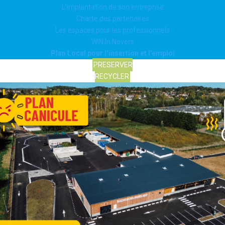
L’implantation de son entreprise
Charte des partenaires
Les espaces pour les professionnels
WIN In Nevers
Plan Local pour l’insertion et l’emploi
PRESERVER
RECYCLER