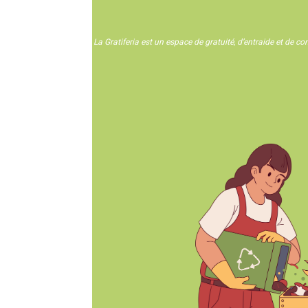
La Gratiferia est un espace de gratuité, d’entraide et de c