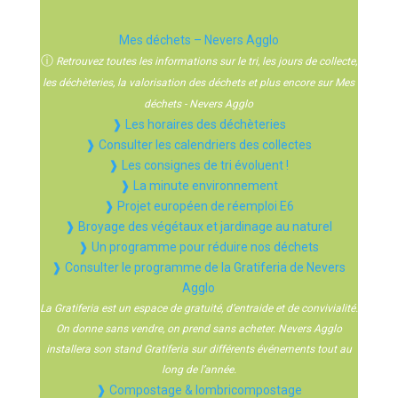
Mes déchets – Nevers Agglo
ⓘ
Retrouvez toutes les informations sur le tri, les jours de collecte,
les déchèteries, la valorisation des déchets et plus encore sur Mes
déchets - Nevers Agglo
❱ Les horaires des déchèteries
❱ Consulter les calendriers des collectes
❱ Les consignes de tri évoluent !
❱ La minute environnement
❱ Projet européen de réemploi E6
❱ Broyage des végétaux et jardinage au naturel
❱ Un programme pour réduire nos déchets
❱ Consulter le programme de la Gratiferia de Nevers
Agglo
La Gratiferia est un espace de gratuité, d’entraide et de convivialité.
On donne sans vendre, on prend sans acheter. Nevers Agglo
installera son stand Gratiferia sur différents événements tout au
long de l’année.
❱ Compostage & lombricompostage