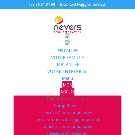
03 86 61 81 60
contact@agglo-nevers.fr
INSTALLER
VOTRE FAMILLE
IMPLANTER
VOTRE ENTREPRISE
Menu
MON
AGGLO
L’institution à la loupe
Compétences
Les élus Communautaires
Les communes de l’agglomération
Conseils communautaires
Décisions du Président