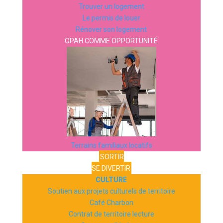
Trouver un logement
Le permis de louer
Rénover son logement
OPAH COMME OPPORTUNITÉ
Terrains familiaux locatifs
SORTIR
SE DIVERTIR
CULTURE
Soutien aux projets culturels de territoire
Café Charbon
Contrat de territoire lecture