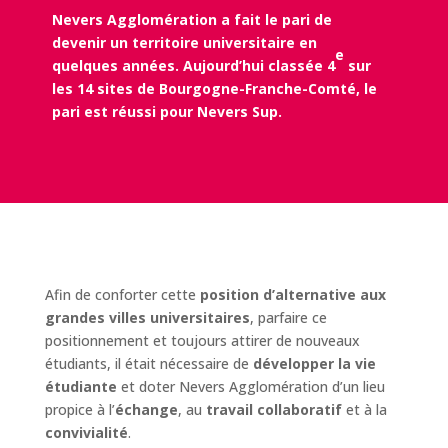
Nevers Agglomération a fait le pari de
devenir un territoire universitaire en
e
quelques années. Aujourd’hui classée 4
sur
les 14 sites de Bourgogne-Franche-Comté, le
pari est réussi pour Nevers Sup.
Afin de conforter cette
position d’alternative aux
grandes villes universitaires
, parfaire ce
positionnement et toujours attirer de nouveaux
étudiants, il était nécessaire de
développer la vie
étudiante
et doter Nevers Agglomération d’un lieu
propice à l’
échange
, au
travail collaboratif
et à la
convivialité
.