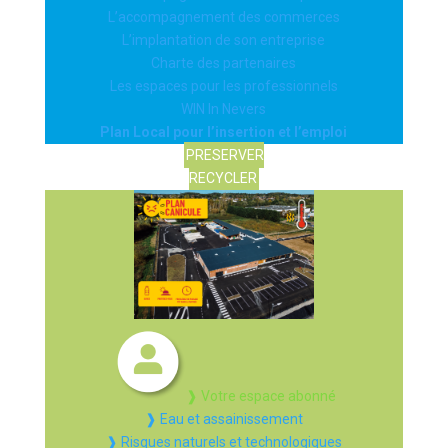
L’accompagnement des commerces
L’implantation de son entreprise
Charte des partenaires
Les espaces pour les professionnels
WIN In Nevers
Plan Local pour l’insertion et l’emploi
PRESERVER
RECYCLER
❱ Votre espace abonné
❱ Eau et assainissement
❱ Risques naturels et technologiques