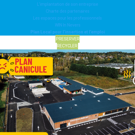
L’implantation de son entreprise
Charte des partenaires
Les espaces pour les professionnels
WIN In Nevers
Plan Local pour l’insertion et l’emploi
PRESERVER
RECYCLER