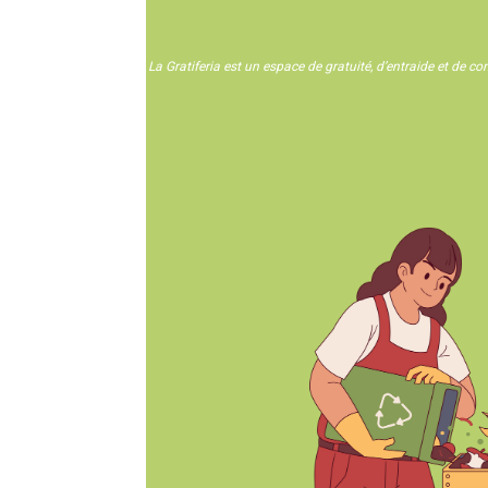
La Gratiferia est un espace de gratuité, d’entraide et de c