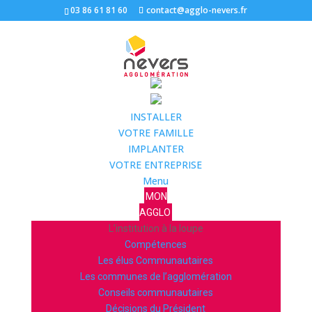
03 86 61 81 60
contact@agglo-nevers.fr
INSTALLER
VOTRE FAMILLE
IMPLANTER
VOTRE ENTREPRISE
Menu
MON
AGGLO
L’institution à la loupe
Compétences
Les élus Communautaires
Les communes de l’agglomération
Conseils communautaires
Décisions du Président