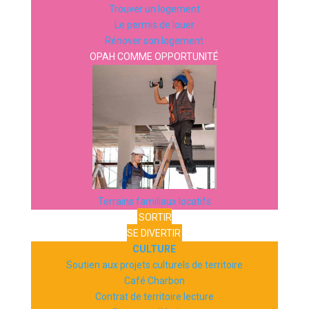
Trouver un logement
Le permis de louer
Rénover son logement
OPAH COMME OPPORTUNITÉ
Terrains familiaux locatifs
SORTIR
SE DIVERTIR
CULTURE
Soutien aux projets culturels de territoire
Café Charbon
Contrat de territoire lecture