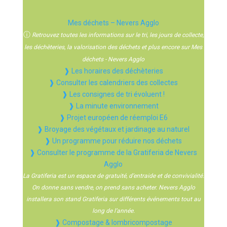
Mes déchets – Nevers Agglo
ⓘ
Retrouvez toutes les informations sur le tri, les jours de collecte,
les déchèteries, la valorisation des déchets et plus encore sur Mes
déchets - Nevers Agglo
❱ Les horaires des déchèteries
❱ Consulter les calendriers des collectes
❱ Les consignes de tri évoluent !
❱ La minute environnement
❱ Projet européen de réemploi E6
❱ Broyage des végétaux et jardinage au naturel
❱ Un programme pour réduire nos déchets
❱ Consulter le programme de la Gratiferia de Nevers
Agglo
La Gratiferia est un espace de gratuité, d’entraide et de convivialité.
On donne sans vendre, on prend sans acheter. Nevers Agglo
installera son stand Gratiferia sur différents événements tout au
long de l’année.
❱ Compostage & lombricompostage