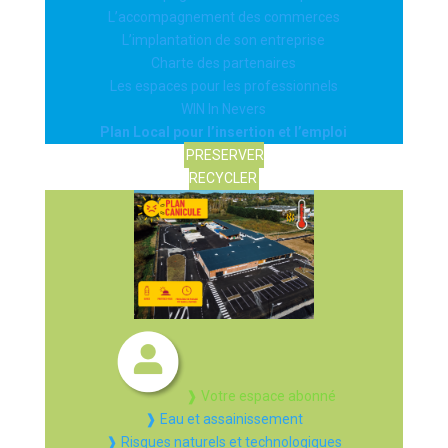
L’accompagnement des commerces
L’implantation de son entreprise
Charte des partenaires
Les espaces pour les professionnels
WIN In Nevers
Plan Local pour l’insertion et l’emploi
PRESERVER
RECYCLER
❱ Votre espace abonné
❱ Eau et assainissement
❱ Risques naturels et technologiques