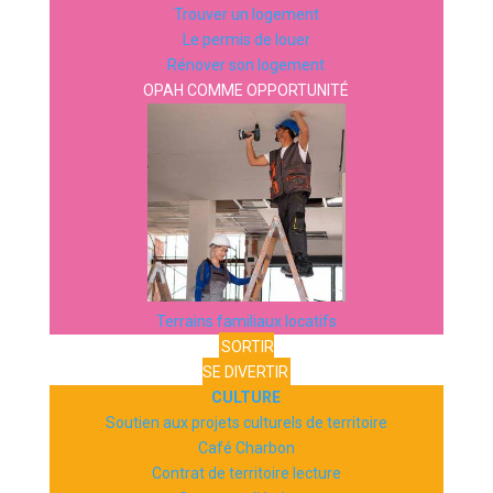
Trouver un logement
Le permis de louer
Rénover son logement
OPAH COMME OPPORTUNITÉ
Terrains familiaux locatifs
SORTIR
SE DIVERTIR
CULTURE
Soutien aux projets culturels de territoire
Café Charbon
Contrat de territoire lecture