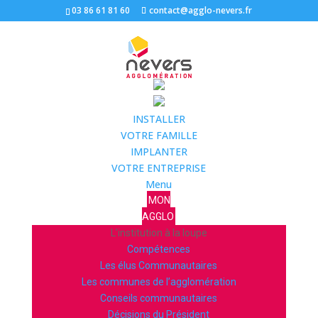
03 86 61 81 60
contact@agglo-nevers.fr
INSTALLER
VOTRE FAMILLE
IMPLANTER
VOTRE ENTREPRISE
Menu
MON
AGGLO
L’institution à la loupe
Compétences
Les élus Communautaires
Les communes de l’agglomération
Conseils communautaires
Décisions du Président