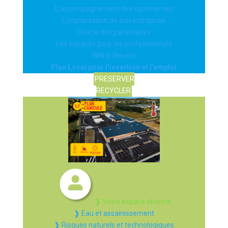
L’accompagnement des commerces
L’implantation de son entreprise
Charte des partenaires
Les espaces pour les professionnels
WIN In Nevers
Plan Local pour l’insertion et l’emploi
PRESERVER
RECYCLER
❱ Votre espace abonné
❱ Eau et assainissement
❱ Risques naturels et technologiques