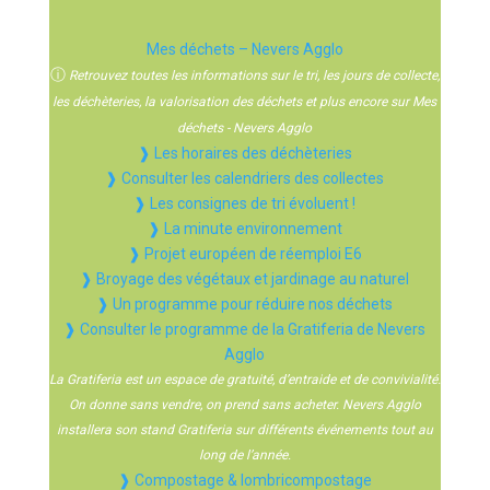
Mes déchets – Nevers Agglo
ⓘ
Retrouvez toutes les informations sur le tri, les jours de collecte,
les déchèteries, la valorisation des déchets et plus encore sur Mes
déchets - Nevers Agglo
❱ Les horaires des déchèteries
❱ Consulter les calendriers des collectes
❱ Les consignes de tri évoluent !
❱ La minute environnement
❱ Projet européen de réemploi E6
❱ Broyage des végétaux et jardinage au naturel
❱ Un programme pour réduire nos déchets
❱ Consulter le programme de la Gratiferia de Nevers
Agglo
La Gratiferia est un espace de gratuité, d’entraide et de convivialité.
On donne sans vendre, on prend sans acheter. Nevers Agglo
installera son stand Gratiferia sur différents événements tout au
long de l’année.
❱ Compostage & lombricompostage