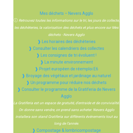
Mes déchets – Nevers Agglo
ⓘ
Retrouvez toutes les informations sur le tri, les jours de collecte,
les déchèteries, la valorisation des déchets et plus encore sur Mes
déchets - Nevers Agglo
❱ Les horaires des déchèteries
❱ Consulter les calendriers des collectes
❱ Les consignes de tri évoluent !
❱ La minute environnement
❱ Projet européen de réemploi E6
❱ Broyage des végétaux et jardinage au naturel
❱ Un programme pour réduire nos déchets
❱ Consulter le programme de la Gratiferia de Nevers
Agglo
La Gratiferia est un espace de gratuité, d’entraide et de convivialité.
On donne sans vendre, on prend sans acheter. Nevers Agglo
installera son stand Gratiferia sur différents événements tout au
long de l’année.
❱ Compostage & lombricompostage