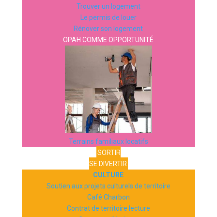
Trouver un logement
Le permis de louer
Rénover son logement
OPAH COMME OPPORTUNITÉ
Terrains familiaux locatifs
SORTIR
SE DIVERTIR
CULTURE
Soutien aux projets culturels de territoire
Café Charbon
Contrat de territoire lecture