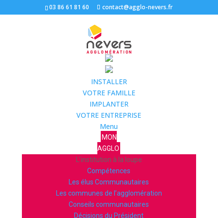
03 86 61 81 60
contact@agglo-nevers.fr
INSTALLER
VOTRE FAMILLE
IMPLANTER
VOTRE ENTREPRISE
Menu
MON
AGGLO
L’institution à la loupe
Compétences
Les élus Communautaires
Les communes de l’agglomération
Conseils communautaires
Décisions du Président