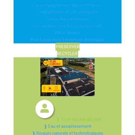
L’accompagnement des commerces
L’implantation de son entreprise
Charte des partenaires
Les espaces pour les professionnels
WIN In Nevers
Plan Local pour l’insertion et l’emploi
PRESERVER
RECYCLER
❱ Votre espace abonné
❱ Eau et assainissement
❱ Risques naturels et technologiques