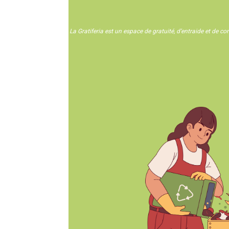
La Gratiferia est un espace de gratuité, d’entraide et de c