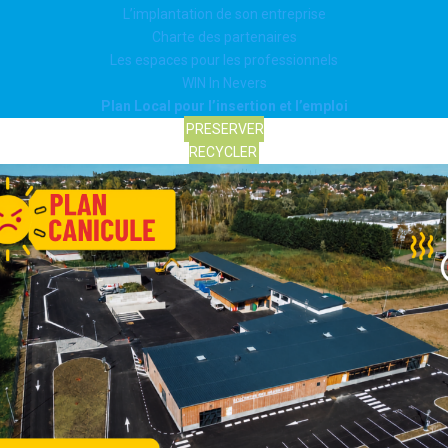
L’implantation de son entreprise
Charte des partenaires
Les espaces pour les professionnels
WIN In Nevers
Plan Local pour l’insertion et l’emploi
PRESERVER
RECYCLER