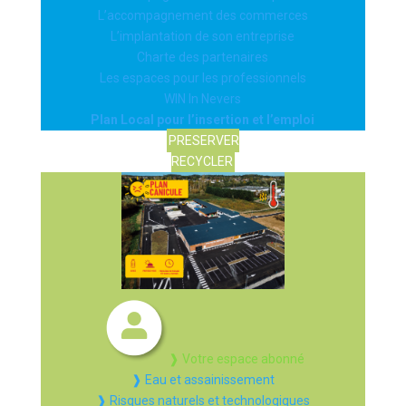
L’accompagnement des commerces
L’implantation de son entreprise
Charte des partenaires
Les espaces pour les professionnels
WIN In Nevers
Plan Local pour l’insertion et l’emploi
PRESERVER
RECYCLER
❱ Votre espace abonné
❱ Eau et assainissement
❱ Risques naturels et technologiques