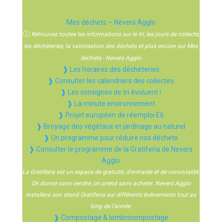
Mes déchets – Nevers Agglo
ⓘ
Retrouvez toutes les informations sur le tri, les jours de collecte,
les déchèteries, la valorisation des déchets et plus encore sur Mes
déchets - Nevers Agglo
❱ Les horaires des déchèteries
❱ Consulter les calendriers des collectes
❱ Les consignes de tri évoluent !
❱ La minute environnement
❱ Projet européen de réemploi E6
❱ Broyage des végétaux et jardinage au naturel
❱ Un programme pour réduire nos déchets
❱ Consulter le programme de la Gratiferia de Nevers
Agglo
La Gratiferia est un espace de gratuité, d’entraide et de convivialité.
On donne sans vendre, on prend sans acheter. Nevers Agglo
installera son stand Gratiferia sur différents événements tout au
long de l’année.
❱ Compostage & lombricompostage