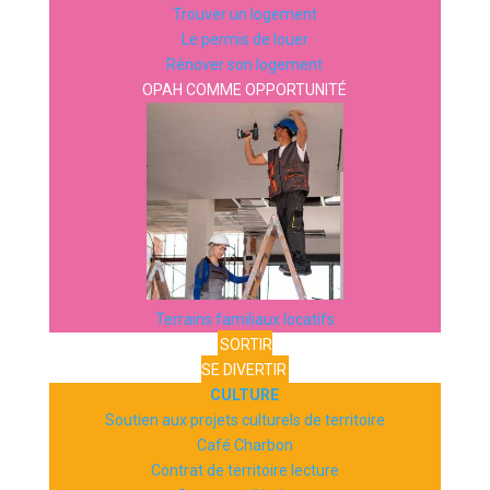
Trouver un logement
Le permis de louer
Rénover son logement
OPAH COMME OPPORTUNITÉ
Terrains familiaux locatifs
SORTIR
SE DIVERTIR
CULTURE
Soutien aux projets culturels de territoire
Café Charbon
Contrat de territoire lecture