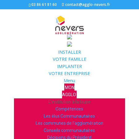
03 86 61 81 60
contact@agglo-nevers.fr
INSTALLER
VOTRE FAMILLE
IMPLANTER
VOTRE ENTREPRISE
Menu
MON
AGGLO
L’institution à la loupe
Compétences
Les élus Communautaires
Les communes de l’agglomération
Conseils communautaires
Décisions du Président