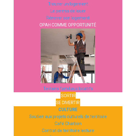
Trouver un logement
Le permis de louer
Rénover son logement
OPAH COMME OPPORTUNITÉ
Terrains familiaux locatifs
SORTIR
SE DIVERTIR
CULTURE
Soutien aux projets culturels de territoire
Café Charbon
Contrat de territoire lecture