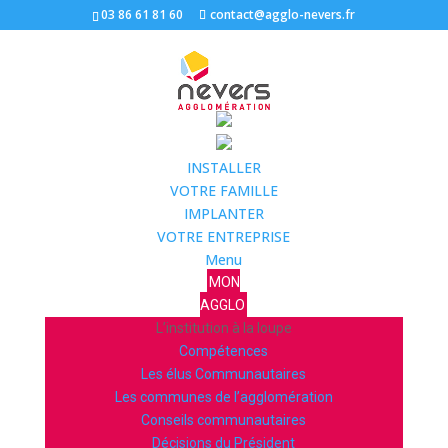
03 86 61 81 60
contact@agglo-nevers.fr
INSTALLER
VOTRE FAMILLE
IMPLANTER
VOTRE ENTREPRISE
Menu
MON
AGGLO
L’institution à la loupe
Compétences
Les élus Communautaires
Les communes de l’agglomération
Conseils communautaires
Décisions du Président