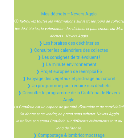
Mes déchets – Nevers Agglo
ⓘ
Retrouvez toutes les informations sur le tri, les jours de collecte,
les déchèteries, la valorisation des déchets et plus encore sur Mes
déchets - Nevers Agglo
❱ Les horaires des déchèteries
❱ Consulter les calendriers des collectes
❱ Les consignes de tri évoluent !
❱ La minute environnement
❱ Projet européen de réemploi E6
❱ Broyage des végétaux et jardinage au naturel
❱ Un programme pour réduire nos déchets
❱ Consulter le programme de la Gratiferia de Nevers
Agglo
La Gratiferia est un espace de gratuité, d’entraide et de convivialité.
On donne sans vendre, on prend sans acheter. Nevers Agglo
installera son stand Gratiferia sur différents événements tout au
long de l’année.
❱ Compostage & lombricompostage