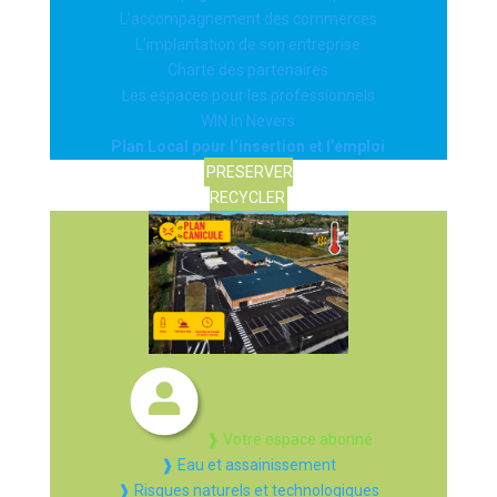
L’accompagnement des commerces
L’implantation de son entreprise
Charte des partenaires
Les espaces pour les professionnels
WIN In Nevers
Plan Local pour l’insertion et l’emploi
PRESERVER
RECYCLER
❱ Votre espace abonné
❱ Eau et assainissement
❱ Risques naturels et technologiques