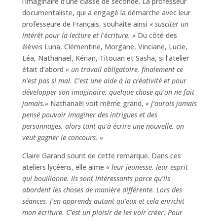
l’imaginaire d’une classe de seconde. La professeur
documentaliste, qui a engagé la démarche avec leur
professeure de Français, souhaite ainsi
« susciter un
intérêt pour la lecture et l’écriture. »
Du côté des
élèves Luna, Clémentine, Morgane, Vinciane, Lucie,
Léa, Nathanaël, Kérian, Titouan et Sasha, si l’atelier
était d’abord
« un travail obligatoire, finalement ce
n’est pas si mal. C’est une aide à la créativité et pour
développer son imaginaire, quelque chose qu’on ne fait
jamais.»
Nathanaël voit même grand,
« j’aurais jamais
pensé pouvoir imaginer des intrigues et des
personnages, alors tant qu’à écrire une nouvelle, on
veut gagner le concours. »
Claire Garand sourit de cette remarque. Dans ces
ateliers lycéens, elle aime
« leur jeunesse, leur esprit
qui bouillonne. Ils sont intéressants parce qu’ils
abordent les choses de manière différente. Lors des
séances, j’en apprends autant qu’eux et cela enrichit
mon écriture. C’est un plaisir de les voir créer. Pour