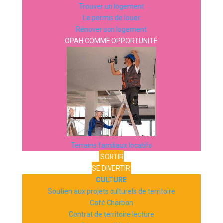
Trouver un logement
Le permis de louer
Rénover son logement
OPAH COMME OPPORTUNITÉ
Terrains familiaux locatifs
SORTIR
SE DIVERTIR
CULTURE
Soutien aux projets culturels de territoire
Café Charbon
Contrat de territoire lecture