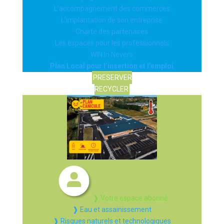
L’accompagnement des commerces
L’implantation de son entreprise
Charte des partenaires
Les espaces pour les professionnels
WIN In Nevers
Plan Local pour l’insertion et l’emploi
PRESERVER
RECYCLER
❱ Votre espace abonné
❱ Eau et assainissement
❱ Risques naturels et technologiques