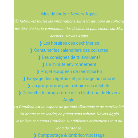
Mes déchets – Nevers Agglo
ⓘ
Retrouvez toutes les informations sur le tri, les jours de collecte,
les déchèteries, la valorisation des déchets et plus encore sur Mes
déchets - Nevers Agglo
❱ Les horaires des déchèteries
❱ Consulter les calendriers des collectes
❱ Les consignes de tri évoluent !
❱ La minute environnement
❱ Projet européen de réemploi E6
❱ Broyage des végétaux et jardinage au naturel
❱ Un programme pour réduire nos déchets
❱ Consulter le programme de la Gratiferia de Nevers
Agglo
La Gratiferia est un espace de gratuité, d’entraide et de convivialité.
On donne sans vendre, on prend sans acheter. Nevers Agglo
installera son stand Gratiferia sur différents événements tout au
long de l’année.
❱ Compostage & lombricompostage