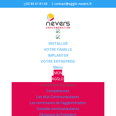
03 86 61 81 60
contact@agglo-nevers.fr
INSTALLER
VOTRE FAMILLE
IMPLANTER
VOTRE ENTREPRISE
Menu
MON
AGGLO
L’institution à la loupe
Compétences
Les élus Communautaires
Les communes de l’agglomération
Conseils communautaires
Décisions du Président