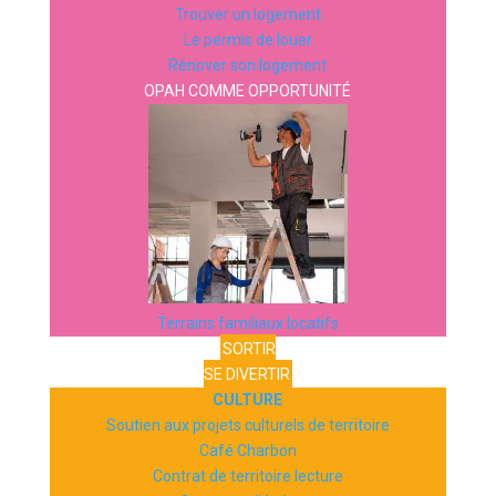
Trouver un logement
Le permis de louer
Rénover son logement
OPAH COMME OPPORTUNITÉ
Terrains familiaux locatifs
SORTIR
SE DIVERTIR
CULTURE
Soutien aux projets culturels de territoire
Café Charbon
Contrat de territoire lecture