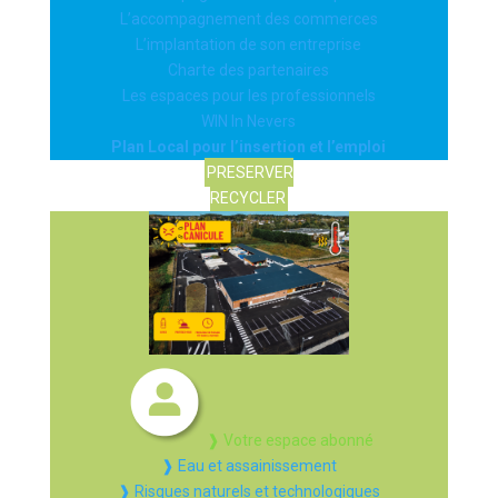
L’accompagnement des commerces
L’implantation de son entreprise
Charte des partenaires
Les espaces pour les professionnels
WIN In Nevers
Plan Local pour l’insertion et l’emploi
PRESERVER
RECYCLER
❱ Votre espace abonné
❱ Eau et assainissement
❱ Risques naturels et technologiques