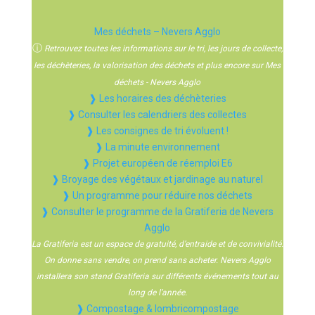
Mes déchets – Nevers Agglo
ⓘ
Retrouvez toutes les informations sur le tri, les jours de collecte,
les déchèteries, la valorisation des déchets et plus encore sur Mes
déchets - Nevers Agglo
❱ Les horaires des déchèteries
❱ Consulter les calendriers des collectes
❱ Les consignes de tri évoluent !
❱ La minute environnement
❱ Projet européen de réemploi E6
❱ Broyage des végétaux et jardinage au naturel
❱ Un programme pour réduire nos déchets
❱ Consulter le programme de la Gratiferia de Nevers
Agglo
La Gratiferia est un espace de gratuité, d’entraide et de convivialité.
On donne sans vendre, on prend sans acheter. Nevers Agglo
installera son stand Gratiferia sur différents événements tout au
long de l’année.
❱ Compostage & lombricompostage