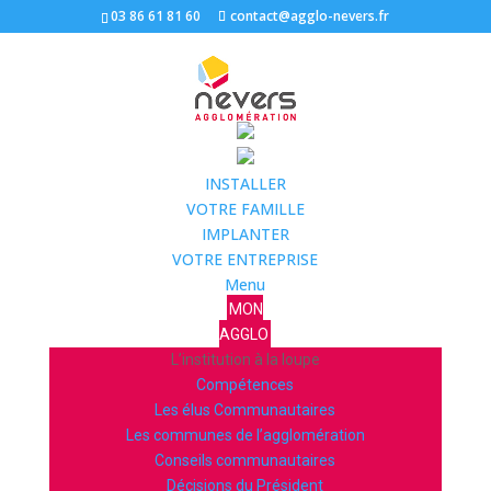
03 86 61 81 60
contact@agglo-nevers.fr
INSTALLER
VOTRE FAMILLE
IMPLANTER
VOTRE ENTREPRISE
Menu
MON
AGGLO
L’institution à la loupe
Compétences
Les élus Communautaires
Les communes de l’agglomération
Conseils communautaires
Décisions du Président