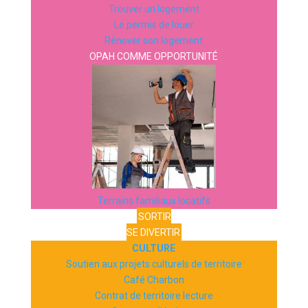
Trouver un logement
Le permis de louer
Rénover son logement
OPAH COMME OPPORTUNITÉ
Terrains familiaux locatifs
SORTIR
SE DIVERTIR
CULTURE
Soutien aux projets culturels de territoire
Café Charbon
Contrat de territoire lecture