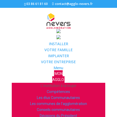
03 86 61 81 60
contact@agglo-nevers.fr
INSTALLER
VOTRE FAMILLE
IMPLANTER
VOTRE ENTREPRISE
Menu
MON
AGGLO
L’institution à la loupe
Compétences
Les élus Communautaires
Les communes de l’agglomération
Conseils communautaires
Décisions du Président