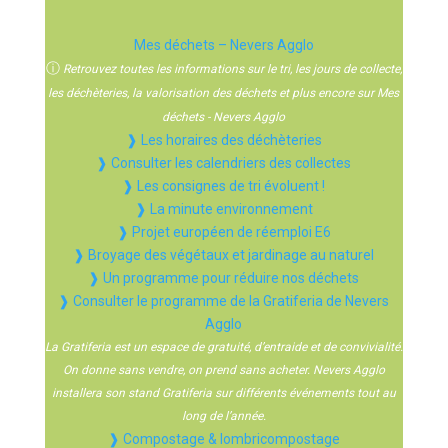
Mes déchets – Nevers Agglo
ⓘ
Retrouvez toutes les informations sur le tri, les jours de collecte,
les déchèteries, la valorisation des déchets et plus encore sur Mes
déchets - Nevers Agglo
❱ Les horaires des déchèteries
❱ Consulter les calendriers des collectes
❱ Les consignes de tri évoluent !
❱ La minute environnement
❱ Projet européen de réemploi E6
❱ Broyage des végétaux et jardinage au naturel
❱ Un programme pour réduire nos déchets
❱ Consulter le programme de la Gratiferia de Nevers
Agglo
La Gratiferia est un espace de gratuité, d’entraide et de convivialité.
On donne sans vendre, on prend sans acheter. Nevers Agglo
installera son stand Gratiferia sur différents événements tout au
long de l’année.
❱ Compostage & lombricompostage