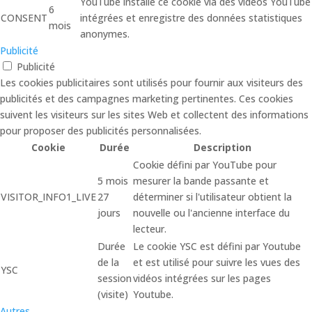
YouTube installe ce cookie via des vidéos YouTube
6
CONSENT
intégrées et enregistre des données statistiques
mois
anonymes.
Publicité
Publicité
Les cookies publicitaires sont utilisés pour fournir aux visiteurs des
publicités et des campagnes marketing pertinentes. Ces cookies
suivent les visiteurs sur les sites Web et collectent des informations
pour proposer des publicités personnalisées.
Cookie
Durée
Description
Cookie défini par YouTube pour
5 mois
mesurer la bande passante et
VISITOR_INFO1_LIVE
27
déterminer si l'utilisateur obtient la
jours
nouvelle ou l'ancienne interface du
lecteur.
Durée
Le cookie YSC est défini par Youtube
de la
et est utilisé pour suivre les vues des
YSC
session
vidéos intégrées sur les pages
(visite)
Youtube.
Autres