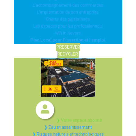
L’accompagnement des commerces
L’implantation de son entreprise
Charte des partenaires
Les espaces pour les professionnels
WIN In Nevers
Plan Local pour l’insertion et l’emploi
PRESERVER
RECYCLER
❱ Votre espace abonné
❱ Eau et assainissement
❱ Risques naturels et technologiques