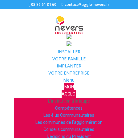
03 86 61 81 60
contact@agglo-nevers.fr
INSTALLER
VOTRE FAMILLE
IMPLANTER
VOTRE ENTREPRISE
Menu
MON
AGGLO
L’institution à la loupe
Compétences
Les élus Communautaires
Les communes de l’agglomération
Conseils communautaires
Décisions du Président