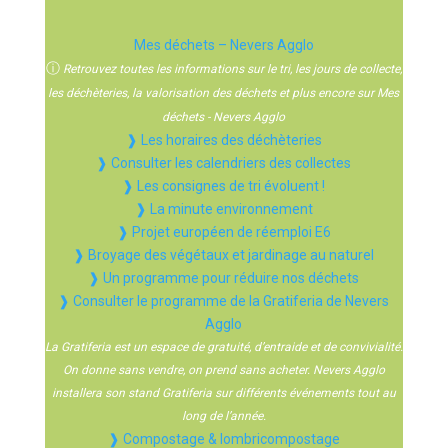
Mes déchets – Nevers Agglo
ⓘ
Retrouvez toutes les informations sur le tri, les jours de collecte,
les déchèteries, la valorisation des déchets et plus encore sur Mes
déchets - Nevers Agglo
❱ Les horaires des déchèteries
❱ Consulter les calendriers des collectes
❱ Les consignes de tri évoluent !
❱ La minute environnement
❱ Projet européen de réemploi E6
❱ Broyage des végétaux et jardinage au naturel
❱ Un programme pour réduire nos déchets
❱ Consulter le programme de la Gratiferia de Nevers
Agglo
La Gratiferia est un espace de gratuité, d’entraide et de convivialité.
On donne sans vendre, on prend sans acheter. Nevers Agglo
installera son stand Gratiferia sur différents événements tout au
long de l’année.
❱ Compostage & lombricompostage