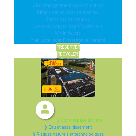
L’accompagnement des commerces
L’implantation de son entreprise
Charte des partenaires
Les espaces pour les professionnels
WIN In Nevers
Plan Local pour l’insertion et l’emploi
PRESERVER
RECYCLER
❱ Votre espace abonné
❱ Eau et assainissement
❱ Risques naturels et technologiques