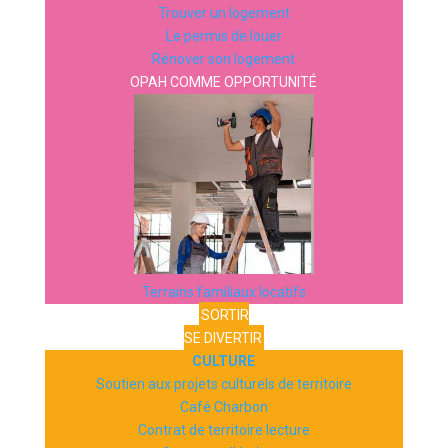
Trouver un logement
Le permis de louer
Rénover son logement
OPAH COMME OPPORTUNITÉ
Terrains familiaux locatifs
SORTIR
SE DIVERTIR
CULTURE
Soutien aux projets culturels de territoire
Café Charbon
Contrat de territoire lecture