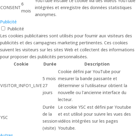
YouTube installe ce cookie via des vidéos YouTube
6
CONSENT
intégrées et enregistre des données statistiques
mois
anonymes.
Publicité
Publicité
Les cookies publicitaires sont utilisés pour fournir aux visiteurs des
publicités et des campagnes marketing pertinentes. Ces cookies
suivent les visiteurs sur les sites Web et collectent des informations
pour proposer des publicités personnalisées.
Cookie
Durée
Description
Cookie défini par YouTube pour
5 mois
mesurer la bande passante et
VISITOR_INFO1_LIVE
27
déterminer si l'utilisateur obtient la
jours
nouvelle ou l'ancienne interface du
lecteur.
Durée
Le cookie YSC est défini par Youtube
de la
et est utilisé pour suivre les vues des
YSC
session
vidéos intégrées sur les pages
(visite)
Youtube.
Autres