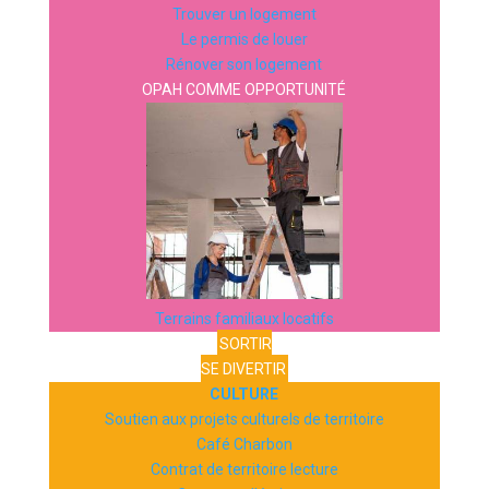
Trouver un logement
Le permis de louer
Rénover son logement
OPAH COMME OPPORTUNITÉ
Terrains familiaux locatifs
SORTIR
SE DIVERTIR
CULTURE
Soutien aux projets culturels de territoire
Café Charbon
Contrat de territoire lecture