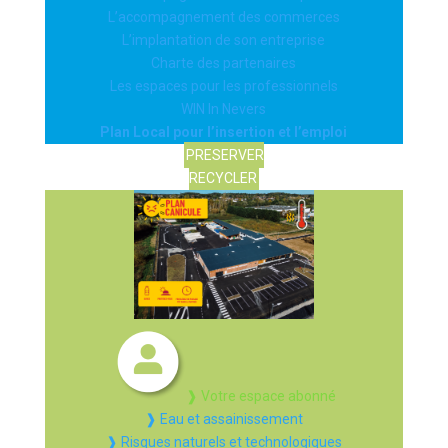
L’accompagnement des commerces
L’implantation de son entreprise
Charte des partenaires
Les espaces pour les professionnels
WIN In Nevers
Plan Local pour l’insertion et l’emploi
PRESERVER
RECYCLER
❱ Votre espace abonné
❱ Eau et assainissement
❱ Risques naturels et technologiques