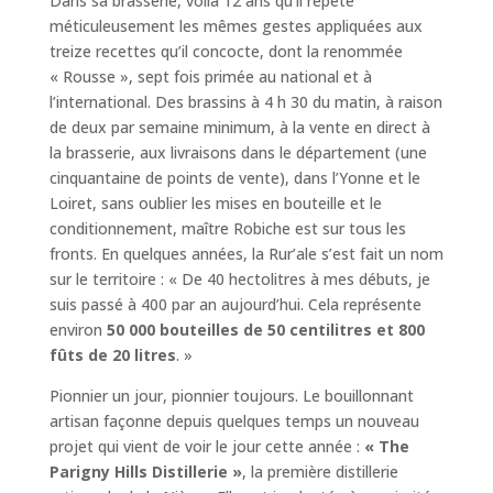
Dans sa brasserie, voilà 12 ans qu’il répète
méticuleusement les mêmes gestes appliquées aux
treize recettes qu’il concocte, dont la renommée
« Rousse », sept fois primée au national et à
l’international. Des brassins à 4 h 30 du matin, à raison
de deux par semaine minimum, à la vente en direct à
la brasserie, aux livraisons dans le département (une
cinquantaine de points de vente), dans l’Yonne et le
Loiret, sans oublier les mises en bouteille et le
conditionnement, maître Robiche est sur tous les
fronts. En quelques années, la Rur’ale s’est fait un nom
sur le territoire : « De 40 hectolitres à mes débuts, je
suis passé à 400 par an aujourd’hui. Cela représente
environ
50 000 bouteilles de 50 centilitres et 800
fûts de 20 litres
. »
Pionnier un jour, pionnier toujours. Le bouillonnant
artisan façonne depuis quelques temps un nouveau
projet qui vient de voir le jour cette année :
« The
Parigny Hills Distillerie »
, la première distillerie