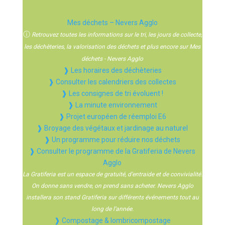
Mes déchets – Nevers Agglo
ⓘ
Retrouvez toutes les informations sur le tri, les jours de collecte,
les déchèteries, la valorisation des déchets et plus encore sur Mes
déchets - Nevers Agglo
❱ Les horaires des déchèteries
❱ Consulter les calendriers des collectes
❱ Les consignes de tri évoluent !
❱ La minute environnement
❱ Projet européen de réemploi E6
❱ Broyage des végétaux et jardinage au naturel
❱ Un programme pour réduire nos déchets
❱ Consulter le programme de la Gratiferia de Nevers
Agglo
La Gratiferia est un espace de gratuité, d’entraide et de convivialité.
On donne sans vendre, on prend sans acheter. Nevers Agglo
installera son stand Gratiferia sur différents événements tout au
long de l’année.
❱ Compostage & lombricompostage