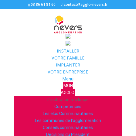
03 86 61 81 60
contact@agglo-nevers.fr
INSTALLER
VOTRE FAMILLE
IMPLANTER
VOTRE ENTREPRISE
Menu
MON
AGGLO
L’institution à la loupe
Compétences
Les élus Communautaires
Les communes de l’agglomération
Conseils communautaires
Décisions du Président