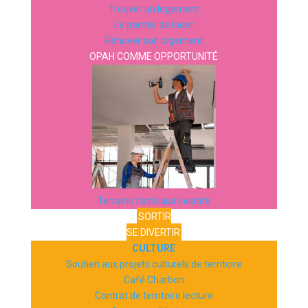
Trouver un logement
Le permis de louer
Rénover son logement
OPAH COMME OPPORTUNITÉ
Terrains familiaux locatifs
SORTIR
SE DIVERTIR
CULTURE
Soutien aux projets culturels de territoire
Café Charbon
Contrat de territoire lecture