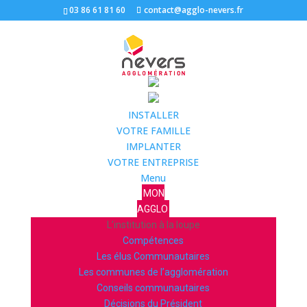
03 86 61 81 60
contact@agglo-nevers.fr
INSTALLER
VOTRE FAMILLE
IMPLANTER
VOTRE ENTREPRISE
Menu
MON
AGGLO
L’institution à la loupe
Compétences
Les élus Communautaires
Les communes de l’agglomération
Conseils communautaires
Décisions du Président