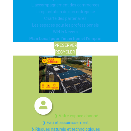
L’accompagnement des commerces
L’implantation de son entreprise
Charte des partenaires
Les espaces pour les professionnels
WIN In Nevers
Plan Local pour l’insertion et l’emploi
PRESERVER
RECYCLER
❱ Votre espace abonné
❱ Eau et assainissement
❱ Risques naturels et technologiques