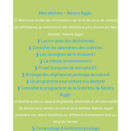
Mes déchets – Nevers Agglo
ⓘ
Retrouvez toutes les informations sur le tri, les jours de collecte,
les déchèteries, la valorisation des déchets et plus encore sur Mes
déchets - Nevers Agglo
❱ Les horaires des déchèteries
❱ Consulter les calendriers des collectes
❱ Les consignes de tri évoluent !
❱ La minute environnement
❱ Projet européen de réemploi E6
❱ Broyage des végétaux et jardinage au naturel
❱ Un programme pour réduire nos déchets
❱ Consulter le programme de la Gratiferia de Nevers
Agglo
La Gratiferia est un espace de gratuité, d’entraide et de convivialité.
On donne sans vendre, on prend sans acheter. Nevers Agglo
installera son stand Gratiferia sur différents événements tout au
long de l’année.
❱ Compostage & lombricompostage