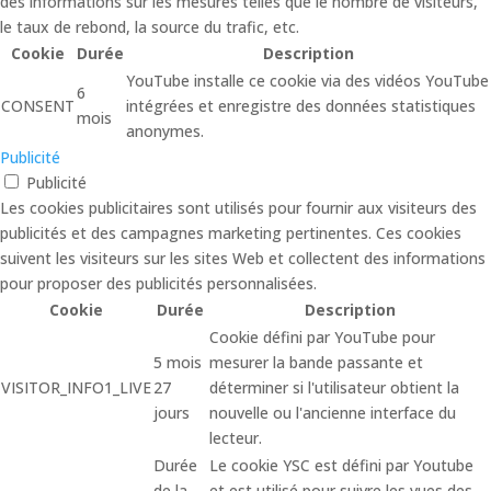
des informations sur les mesures telles que le nombre de visiteurs,
le taux de rebond, la source du trafic, etc.
Cookie
Durée
Description
YouTube installe ce cookie via des vidéos YouTube
6
CONSENT
intégrées et enregistre des données statistiques
mois
anonymes.
Publicité
Publicité
Les cookies publicitaires sont utilisés pour fournir aux visiteurs des
publicités et des campagnes marketing pertinentes. Ces cookies
suivent les visiteurs sur les sites Web et collectent des informations
pour proposer des publicités personnalisées.
Cookie
Durée
Description
Cookie défini par YouTube pour
5 mois
mesurer la bande passante et
VISITOR_INFO1_LIVE
27
déterminer si l'utilisateur obtient la
jours
nouvelle ou l'ancienne interface du
lecteur.
Durée
Le cookie YSC est défini par Youtube
de la
et est utilisé pour suivre les vues des